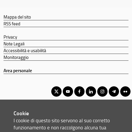
Mappa del sito
RSS feed
Privacy
Note Legali
Accessibilità e usabilità
Monitoraggio
Area personale
Corso di laurea magistrale in Ingegneria per la tutela
Cookie
dell'ambiente e del territorio
I cookie di questo sito servono al suo corretto
© Copyright 2012-2026 Università degli Studi di Firenze UNIFI
funzionamento e non raccolgono alcuna tua
P.IVA/Cod.Fis 01279680480