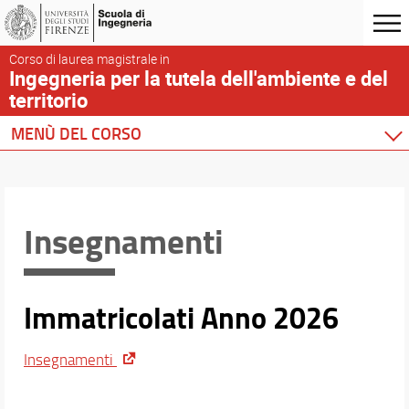
Corso di laurea magistrale in
Ingegneria per la tutela dell'ambiente e del
territorio
MENÙ DEL CORSO
Home
Corso di studio
Didattica
Insegnamenti
Insegnamenti
Articolazione insegnamenti
Conoscenza di altre lingue
Immatricolati Anno 2026
Stage/Tirocinio
Accordi doppio titolo
Insegnamenti
Orientamento
Piani di studio