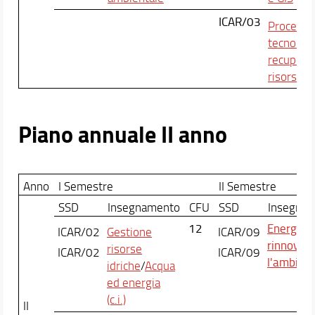
ICAR/03
Processi 
tecnologi
recupero 
risorse
Piano annuale II anno
Anno
I Semestre
II Semestre
SSD
Insegnamento
CFU
SSD
Insegna
12
Energie
ICAR/02
Gestione
ICAR/09
rinnovabi
risorse
ICAR/02
ICAR/09
l'ambiente
idriche
/
Acqua
ed energia
(c.i.)
II