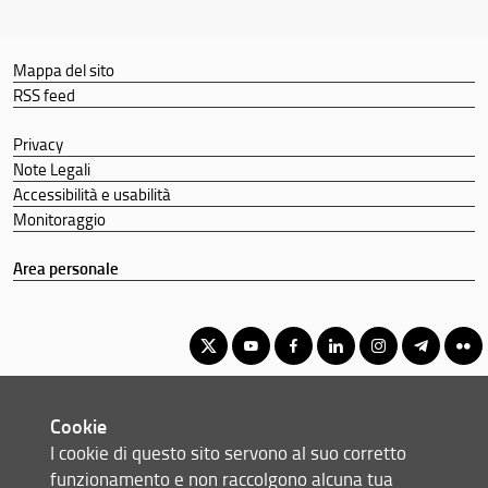
Mappa del sito
RSS feed
Privacy
Note Legali
Accessibilità e usabilità
Monitoraggio
Area personale
Corso di laurea magistrale in Ingegneria per la tutela
Cookie
dell'ambiente e del territorio
I cookie di questo sito servono al suo corretto
© Copyright 2012-2026 Università degli Studi di Firenze UNIFI
funzionamento e non raccolgono alcuna tua
P.IVA/Cod.Fis 01279680480