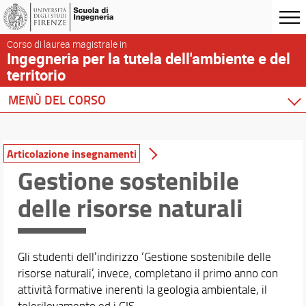
Corso di laurea magistrale in
Ingegneria per la tutela dell'ambiente e del
territorio
MENÙ DEL CORSO
Home
Corso di studio
Articolazione insegnamenti
Didattica
Gestione sostenibile
Insegnamenti
delle risorse naturali
Articolazione insegnamenti
Conoscenza di altre lingue
Stage/Tirocinio
Accordi doppio titolo
Gli studenti dell’indirizzo ‘Gestione sostenibile delle
Orientamento
risorse naturali’, invece, completano il primo anno con
attività formative inerenti la geologia ambientale, il
Piani di studio
telerilevamento ed i GIS.