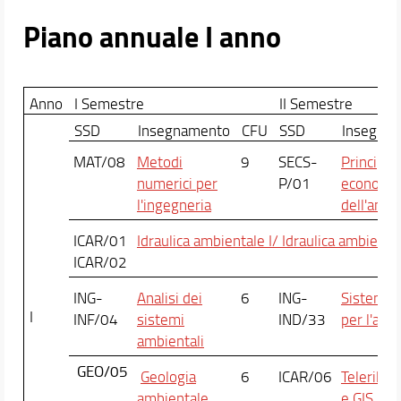
Piano annuale I anno
Anno
I Semestre
II Semestre
SSD
Insegnamento
CFU
SSD
Insegna
MAT/08
Metodi
9
SECS-
Principi d
numerici per
P/01
economi
l'ingegneria
dell'amb
ICAR/01
Idraulica ambientale I/ Idraulica ambiental
ICAR/02
ING-
Analisi dei
6
ING-
Sistemi el
I
INF/04
sistemi
IND/33
per l'amb
ambientali
GEO/05
Geologia
6
ICAR/06
Telerile
ambientale
e GIS