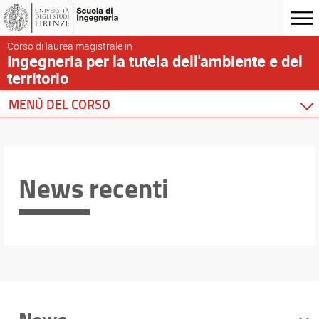
Corso di laurea magistrale in
Ingegneria per la tutela dell'ambiente e del
territorio
MENÙ DEL CORSO
Home
Corso di studio
Didattica
News recenti
Docenti
Orario e calendari
Contatti